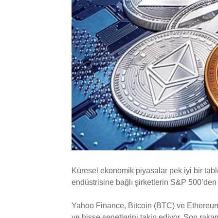
Küresel ekonomik piyasalar pek iyi bir tabl
endüstrisine bağlı şirketlerin S&P 500’den 
Yahoo Finance, Bitcoin (BTC) ve Ethereum gib
ve hisse senetlerini takip ediyor. Son raka