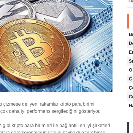
E
B
D
E
St
O
G
Çe
Cu
o çizmese de, yeni rakamlar kripto para birimi
H
çok daha iyi performans sergilediğini gösteriyor.
i kripto para birimleri ile bağlantılı en iyi şirketleri
mlara göre koronavirüs salgını kaynaklı panik hisse