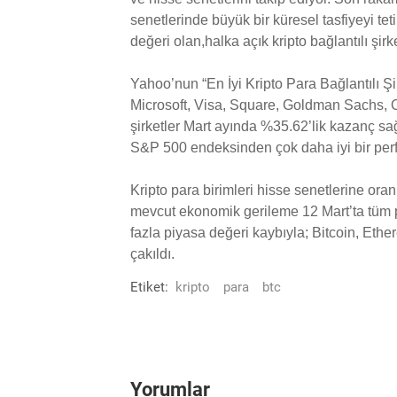
senetlerinde büyük bir küresel tasfiyeyi te
değeri olan,halka açık kripto bağlantılı şir
Yahoo’nun “En İyi Kripto Para Bağlantılı Şi
Microsoft, Visa, Square, Goldman Sachs, 
şirketler Mart ayında %35.62’lik kazanç 
S&P 500 endeksinden çok daha iyi bir perf
Kripto para birimleri hisse senetlerine o
mevcut ekonomik gerileme 12 Mart’ta tüm pa
fazla piyasa değeri kaybıyla; Bitcoin, Et
çakıldı.
Etiket:
kripto
para
btc
Yorumlar