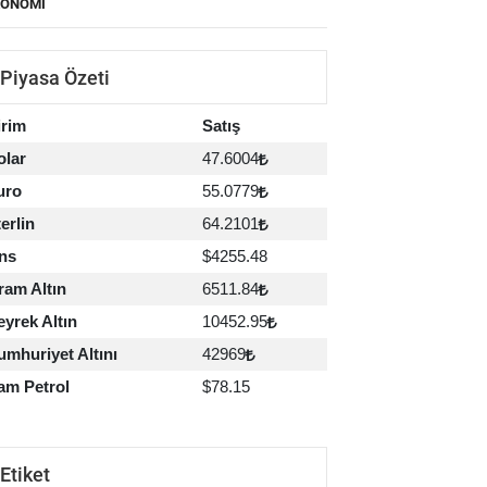
KONOMI
Piyasa Özeti
irim
Satış
olar
47.6004
uro
55.0779
erlin
64.2101
ns
$4255.48
ram Altın
6511.84
yrek Altın
10452.95
mhuriyet Altını
42969
am Petrol
$78.15
Etiket