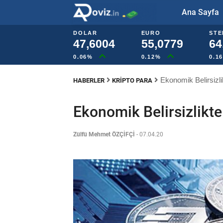
Ana Sayfa
DOLAR
EURO
STE
47,6004
55,0779
64
0.06%
0.12%
0.1
Ekonomik Belirsizlik
HABERLER
KRIPTO PARA
Ekonomik Belirsizlikte
Zülfü Mehmet ÖZÇİFÇİ
-
07.04.20