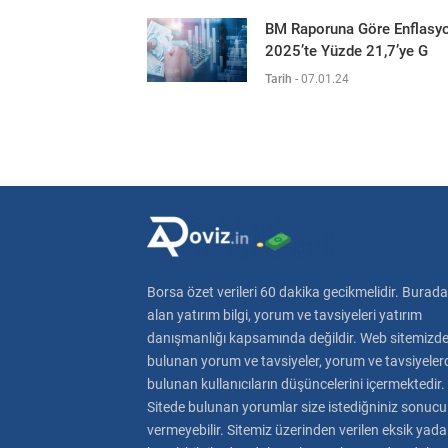
BM Raporuna Göre Enflasy
2025’te Yüzde 21,7’ye G
Tarih
-
07.01.24
Borsa özet verileri 60 dakika gecikmelidir. Burada
alan yatırım bilgi, yorum ve tavsiyeleri yatırım
danışmanlığı kapsamında değildir. Web sitemizd
bulunan yorum ve tavsiyeler, yorum ve tavsiyeler
bulunan kullanıcıların düşüncelerini içermektedir.
Sitede bulunan yorumlar size istediğniniz sonucu
vermeyebilir. Sitemiz üzerinden verilen eksik yada