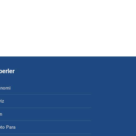
erler
onomi
iz
ın
pto Para