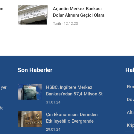
on
Arjantin Merkez Bankası
Dolar Alımını Geçici Olara
Tarih
-
12.12.23
Son Haberler
Hab
Ek
HSBC, İngiltere Merkez
 yer
Bankası’ndan 57,4 Milyon St
Döv
e
31.01.24
de
Alt
Çin Ekonomisini Derinden
Etkileyebilir: Evergrande
Kri
29.01.24