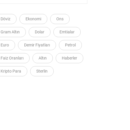
Döviz
Ekonomi
Ons
Gram Altın
Dolar
Emtialar
Euro
Demir Fiyatları
Petrol
Faiz Oranları
Altın
Haberler
Kripto Para
Sterlin