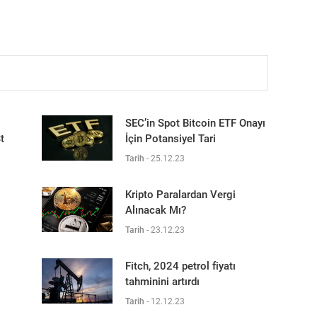
SEC’in Spot Bitcoin ETF Onayı
t
İçin Potansiyel Tari
Tarih
-
25.12.23
Kripto Paralardan Vergi
Alınacak Mı?
Tarih
-
23.12.23
Fitch, 2024 petrol fiyatı
tahminini artırdı
Tarih
-
12.12.23