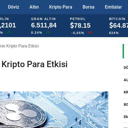
Döviz
Altın
Kripto Para
Borsa
Emtialar
RLIN
GRAM ALTIN
PETROL
BITCOIN
,2101
6.511,84
78.15
64.8
6%
0.24%
-0,05%
634%
te Kripto Para Etkisi
 Kripto Para Etkisi
D
AL
KR
B
E